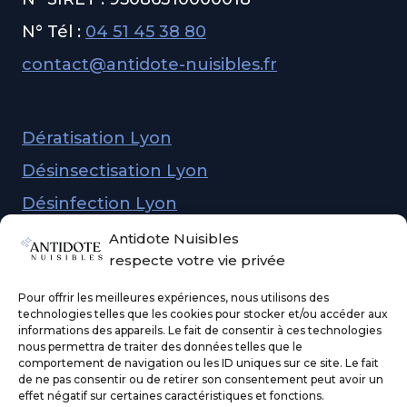
N° Tél :
04 51 45 38 80
contact@antidote-nuisibles.fr
Dératisation Lyon
Désinsectisation Lyon
Désinfection Lyon
Dépigeonnage Lyon
Antidote Nuisibles
respecte votre vie privée
Demander un devis
Pour offrir les meilleures expériences, nous utilisons des
technologies telles que les cookies pour stocker et/ou accéder aux
informations des appareils. Le fait de consentir à ces technologies
nous permettra de traiter des données telles que le
Mentions légales
comportement de navigation ou les ID uniques sur ce site. Le fait
de ne pas consentir ou de retirer son consentement peut avoir un
Politique de confidentialité
effet négatif sur certaines caractéristiques et fonctions.