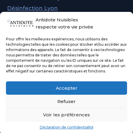
Désinfection Lyon
Dépigeonnage Lyon
Antidote Nuisibles
respecte votre vie privée
Demander un devis
Pour offrir les meilleures expériences, nous utilisons des
technologies telles que les cookies pour stocker et/ou accéder aux
informations des appareils. Le fait de consentir à ces technologies
nous permettra de traiter des données telles que le
Mentions légales
comportement de navigation ou les ID uniques sur ce site. Le fait
de ne pas consentir ou de retirer son consentement peut avoir un
Politique de confidentialité
effet négatif sur certaines caractéristiques et fonctions.
LinkedIn
Facebook
Accepter
Refuser
Voir les préférences
© 2026 ANTIDOTE Nuisibles -
creation-
site-internet-lyon.com
-
Plan de site
Déclaration de confidentialité